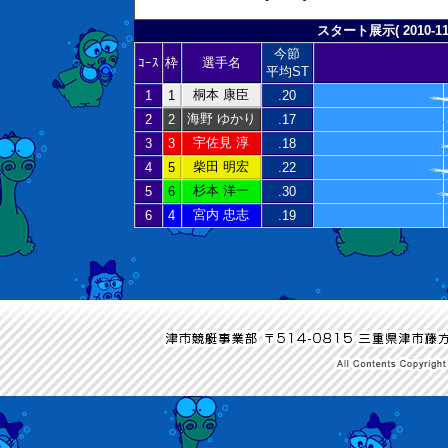
スタート展示( 2010-11-
今節
ｺｰｽ
枠
選手名
平均ST
桐本 康臣
1
1
.20
海野 ゆかり
2
2
.17
宇佐見 淳
3
3
.18
柴田 明宏
4
5
.22
杉本 洋一
5
6
.30
宮内 忠志
6
4
.19