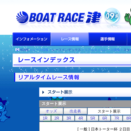
HOME
> レース情報 >
レースインデックス
> リアルタイムレース情報 >
スタ
スタート展示
オッズ
出走表
スタート展示
1R
2R
3R
4R
5R
6R
7R
8R
[ 一般 ] 日本トーター杯 ２日目