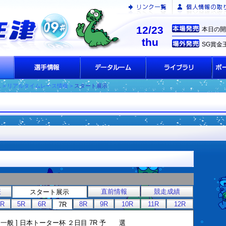
12/23
本日の開
thu
SG賞金
ス
> リアルタイムレース情報 >
スタート展示
表
直前情報
競走成績
スタート展示
4R
5R
6R
8R
9R
10R
11R
12R
7R
[ 一般 ] 日本トーター杯 ２日目 7R 予 選