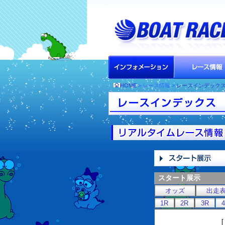
HOME
> レース情報 >
レースインデック
スタート展示
オッズ
出走
1R
2R
3R