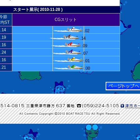
スタート展示( 2010-11-28 )
今節
CGスリット
均ST
.14
.02
.19
.14
.16
.09
.24
.07
.16
.01
.21
.00