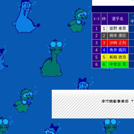
ｺｰｽ
枠
選手名
平
坂野 泰章
1
1
桐本 康臣
2
2
汐崎 正則
3
3
角井 義則
4
4
柘植 政浩
5
5
中世古 充
6
6