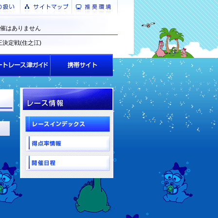
催はありません
王決定戦(住之江)