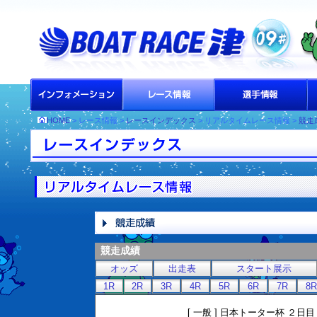
HOME
> レース情報 >
レースインデックス
> リアルタイムレース情報 >
競走
競走成績
オッズ
出走表
スタート展示
1R
2R
3R
4R
5R
6R
7R
8R
[ 一般 ] 日本トーター杯 ２日目