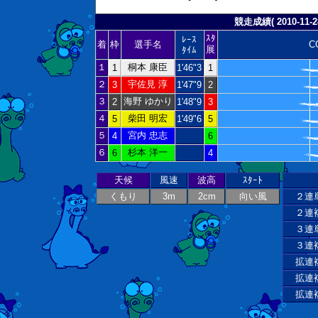
競走成績( 2010-11-28
ｽﾀ
ﾚｰｽ
着
枠
選手名
C
展
ﾀｲﾑ
１
桐本 康臣
1
1'46"3
1
２
宇佐見 淳
3
1'47"9
2
３
海野 ゆかり
2
1'48"9
3
４
柴田 明宏
5
1'49"6
5
５
宮内 忠志
4
6
６
杉本 洋一
6
4
天候
風速
波高
ｽﾀｰﾄ
くもり
3m
2cm
向い風
２連
２連
３連
３連
拡連
拡連
拡連