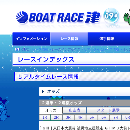
HOME
> レース情報 >
レースインデックス
> リアルタイムレース情報 >
オッ
２連単・２連複オッズ
出走表
スタート展示
オッズ
1R
2R
3R
4R
5R
6R
7R
8R
[ ＧⅢ ] 東日本大震災 被災地支援競走 ＧⅢＭＢ大賞