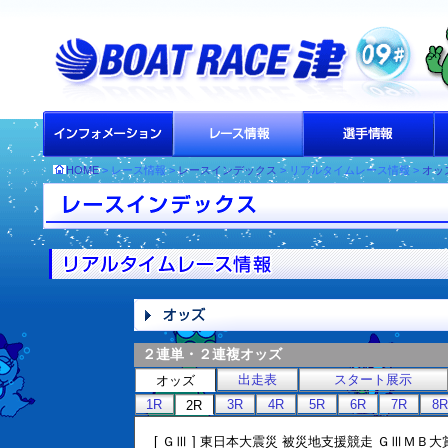
HOME
> レース情報 >
レースインデックス
> リアルタイムレース情報 >
オッ
２連単・２連複オッズ
出走表
スタート展示
オッズ
1R
3R
4R
5R
6R
7R
8R
2R
[ ＧⅢ ] 東日本大震災 被災地支援競走 ＧⅢＭＢ