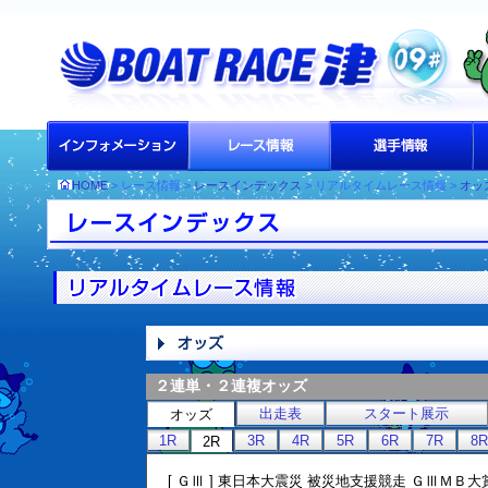
HOME
> レース情報 >
レースインデックス
> リアルタイムレース情報 >
オッ
２連単・２連複オッズ
出走表
スタート展示
オッズ
1R
3R
4R
5R
6R
7R
8R
2R
[ ＧⅢ ] 東日本大震災 被災地支援競走 ＧⅢＭＢ