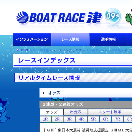
HOME
> レース情報 >
レースインデックス
> リアルタイムレース情報 >
オッ
２連単・２連複オッズ
出走表
スタート展示
オッズ
1R
2R
3R
4R
5R
6R
7R
8R
[ ＧⅢ ] 東日本大震災 被災地支援競走 ＧⅢＭＢ大