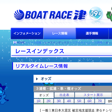
HOME
> レース情報 >
レースインデックス
> リアルタイムレース情報 >
オッ
３連複・拡連・単・複オッズ
出走表
スタート展示
オッズ
1R
2R
3R
4R
5R
6R
7R
8R
[ 一般 ] 東日本大震災 被災地支援競走 津ＧＰシ