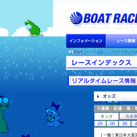
HOME
> レース情報 >
レースインデック
３連複・拡連・単・
出走
オッズ
1R
2R
3R
[ 一般 ] 東日本大