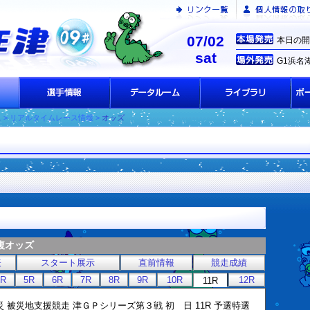
07/02
本日の開
sat
G1浜名
ス
> リアルタイムレース情報 >
オッズ
複オッズ
表
スタート展示
直前情報
競走成績
4R
5R
6R
7R
8R
9R
10R
12R
11R
震災 被災地支援競走 津ＧＰシリーズ第３戦 初 日 11R 予選特選