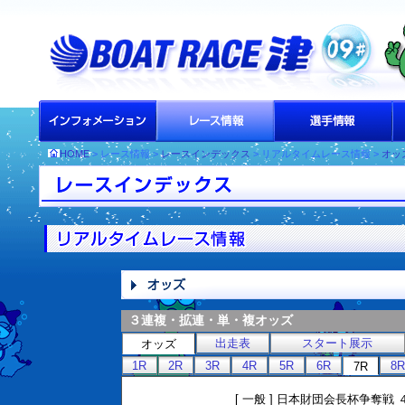
HOME
> レース情報 >
レースインデックス
> リアルタイムレース情報 >
オッ
３連複・拡連・単・複オッズ
出走表
スタート展示
オッズ
1R
2R
3R
4R
5R
6R
8R
7R
[ 一般 ] 日本財団会長杯争奪戦 ４