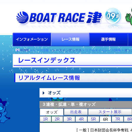
HOME
> レース情報 >
レースインデックス
> リアルタイムレース情報 >
オッ
３連複・拡連・単・複オッズ
出走表
スタート展示
オッズ
1R
2R
3R
4R
5R
7R
8R
6R
[ 一般 ] 日本財団会長杯争奪戦 ４