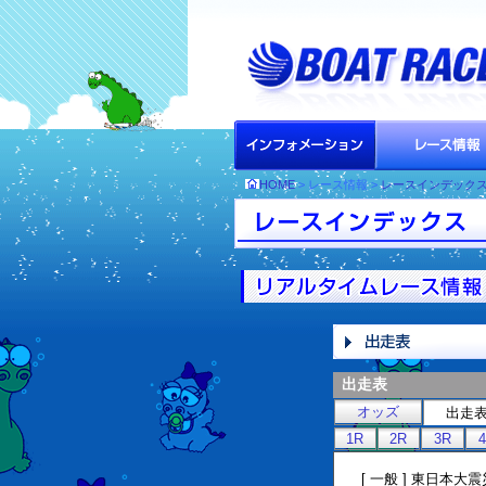
HOME
> レース情報 >
レースインデック
出走表
オッズ
出走
1R
2R
3R
[ 一般 ] 東日本