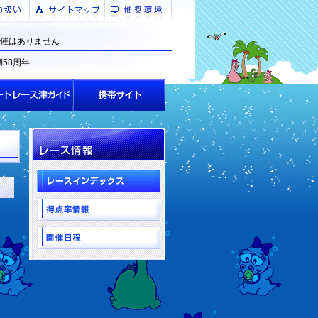
催はありません
湖58周年