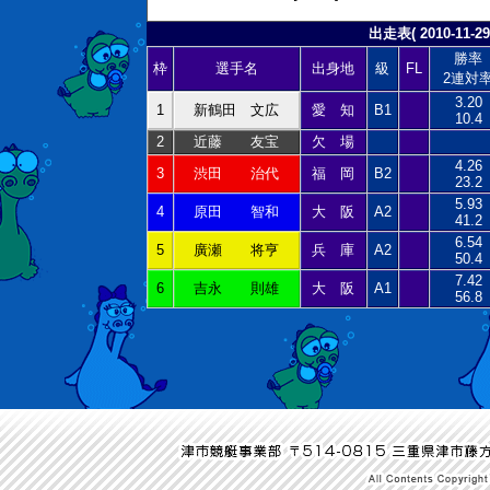
出走表( 2010-11-29
勝率
枠
選手名
出身地
級
FL
2連対
3.20
1
新鶴田 文広
愛 知
B1
10.4
2
近藤 友宝
欠 場
4.26
3
渋田 治代
福 岡
B2
23.2
5.93
4
原田 智和
大 阪
A2
41.2
6.54
5
廣瀬 将亨
兵 庫
A2
50.4
7.42
6
吉永 則雄
大 阪
A1
56.8