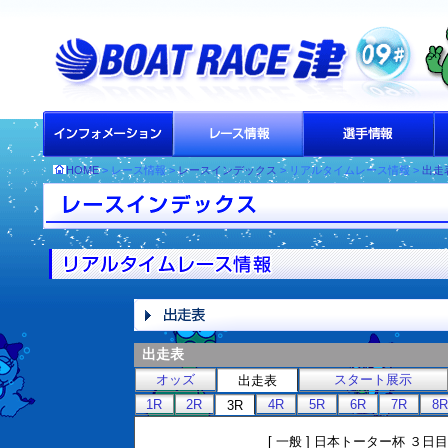
HOME
> レース情報 >
レースインデックス
> リアルタイムレース情報 >
出走
出走表
オッズ
スタート展示
出走表
1R
2R
4R
5R
6R
7R
8R
3R
[ 一般 ] 日本トーター杯 ３日