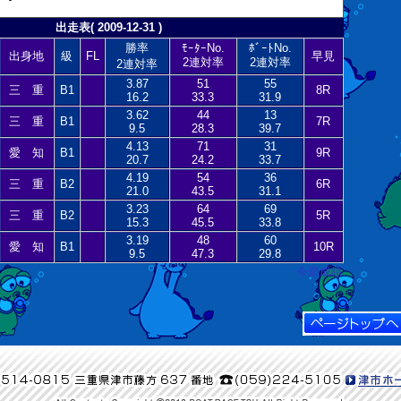
出走表( 2009-12-31 )
勝率
ﾓｰﾀｰNo.
ﾎﾞｰﾄNo.
出身地
級
FL
早見
2連対率
2連対率
2連対率
3.87
51
55
三 重
B1
8R
16.2
33.3
31.9
3.62
44
13
三 重
B1
7R
9.5
28.3
39.7
4.13
71
31
愛 知
B1
9R
20.7
24.2
33.7
4.19
54
36
三 重
B2
6R
21.0
43.5
31.1
3.23
64
69
三 重
B2
5R
15.3
45.5
33.8
3.19
48
60
愛 知
B1
10R
9.5
47.3
29.8
今節成績