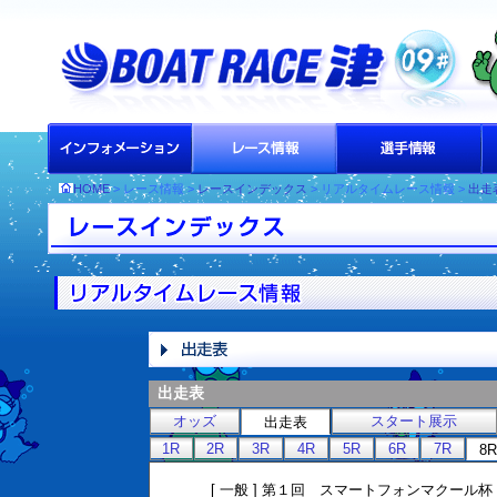
HOME
> レース情報 >
レースインデックス
> リアルタイムレース情報 >
出走
出走表
オッズ
スタート展示
出走表
1R
2R
3R
4R
5R
6R
7R
8R
[ 一般 ] 第１回 スマートフォンマクー