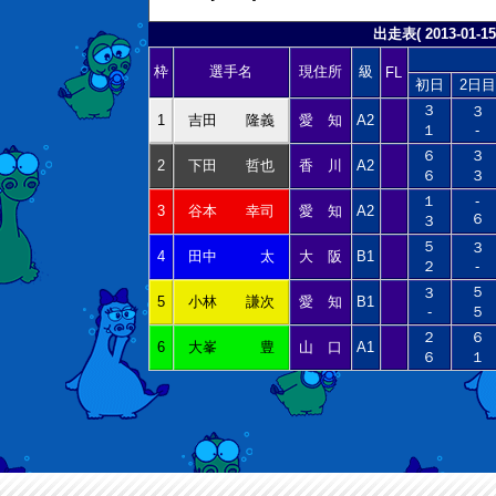
出走表( 2013-01-15
枠
選手名
現住所
級
FL
初日
2日目
３
３
1
吉田 隆義
愛 知
A2
１
-
６
３
2
下田 哲也
香 川
A2
６
３
１
-
3
谷本 幸司
愛 知
A2
６
３
５
３
4
田中 太
大 阪
B1
２
-
５
３
5
小林 謙次
愛 知
B1
-
５
２
６
6
大峯 豊
山 口
A1
６
１