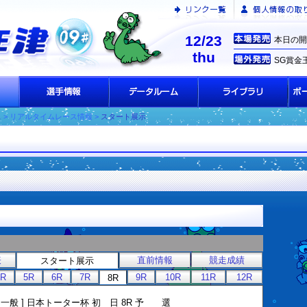
12/23
本日の開
thu
SG賞金
ス
> リアルタイムレース情報 >
スタート展示
表
直前情報
競走成績
スタート展示
4R
5R
6R
7R
9R
10R
11R
12R
8R
[ 一般 ] 日本トーター杯 初 日 8R 予 選