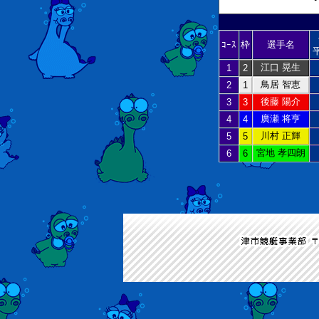
ｺｰｽ
枠
選手名
江口 晃生
1
2
鳥居 智恵
2
1
後藤 陽介
3
3
廣瀬 将亨
4
4
川村 正輝
5
5
宮地 孝四朗
6
6