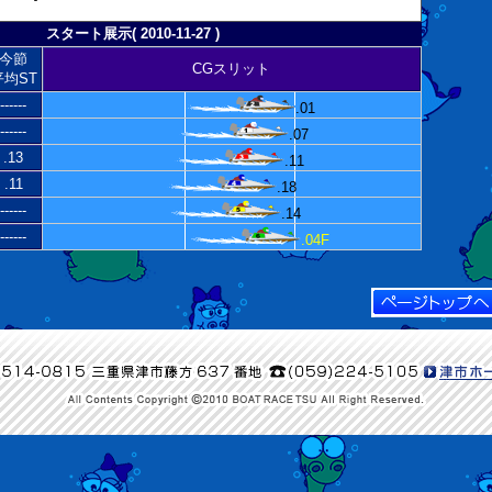
スタート展示( 2010-11-27 )
今節
CGスリット
平均ST
------
.01
------
.07
.13
.11
.11
.18
------
.14
------
.04F