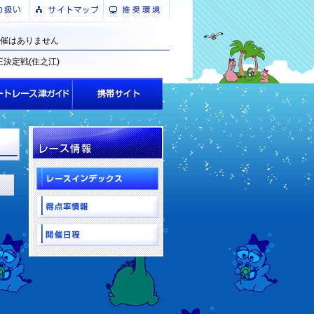
催はありません
王決定戦(住之江)