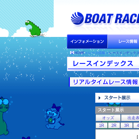
HOME
> レース情報 >
レースインデック
スタート展示
オッズ
出走
1R
2R
3R