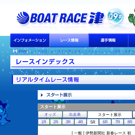
HOME
> レース情報 >
レースインデックス
> リアルタイムレース情報 >
スター
スタート展示
オッズ
出走表
スタート展示
1R
2R
3R
4R
6R
7R
8R
5R
[ 一般 ] 伊勢新聞社 新春レース 初