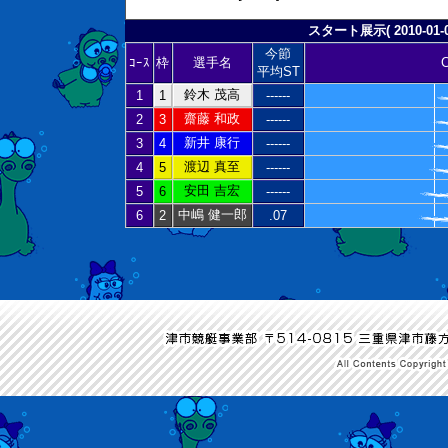
スタート展示( 2010-01-0
今節
ｺｰｽ
枠
選手名
平均ST
鈴木 茂高
1
1
------
齋藤 和政
2
3
------
新井 康行
3
4
------
渡辺 真至
4
5
------
安田 吉宏
5
6
------
中嶋 健一郎
6
2
.07