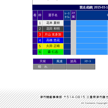
競走成績( 2015-03-10
ｽﾀ
ﾚｰｽ
着
枠
選手名
展
ﾀｲﾑ
花本 夏樹
1
花田 和明
2
片山 友多加
3
高橋 悠花
4
久田 正晴
5
森 仁志
6
天候
風速
波高
ｽﾀｰﾄ
晴 れ