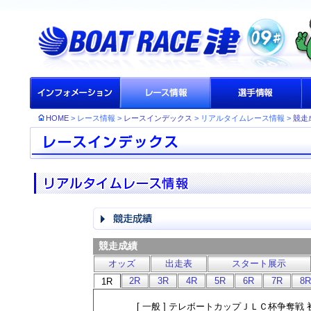
HOME
> レース情報 >
レースインデックス
> リアルタイムレース情報 >
競走
競走成績
オッズ
出走表
スタート展示
2R
3R
4R
5R
6R
7R
8R
1R
[ 一般 ] テレボートカップＪＬＣ杯争