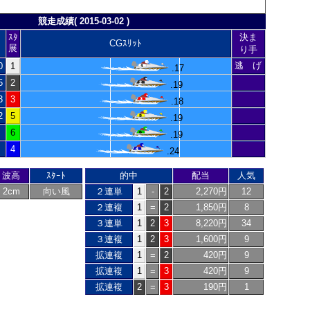
競走成績( 2015-03-02 )
ｽﾀ
決ま
CGｽﾘｯﾄ
展
り手
逃 げ
0
1
.17
5
2
.19
3
3
.18
2
5
.19
6
.19
4
.24
波高
ｽﾀｰﾄ
的中
配当
人気
2cm
向い風
２連単
1
-
2
2,270円
12
２連複
1
=
2
1,850円
8
３連単
1
2
3
8,220円
34
３連複
1
2
3
1,600円
9
拡連複
1
=
2
420円
9
拡連複
1
=
3
420円
9
拡連複
2
=
3
190円
1