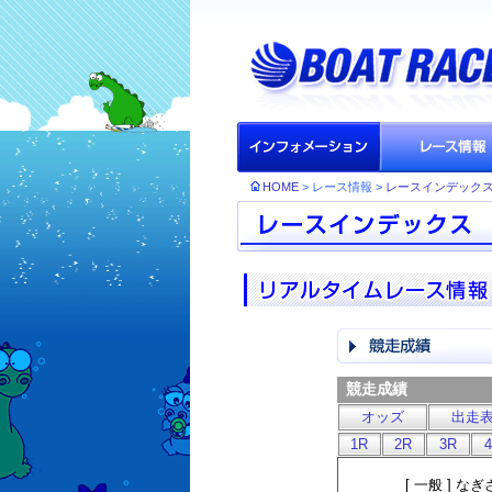
HOME
> レース情報 >
レースインデック
競走成績
オッズ
出走
1R
2R
3R
[ 一般 ]