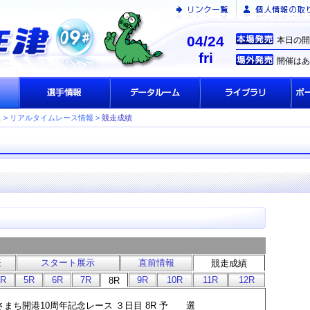
04/24
本日の開
fri
開催はあ
ス
> リアルタイムレース情報 >
競走成績
表
スタート展示
直前情報
競走成績
4R
5R
6R
7R
9R
10R
11R
12R
8R
 なぎさまち開港10周年記念レース ３日目 8R 予 選