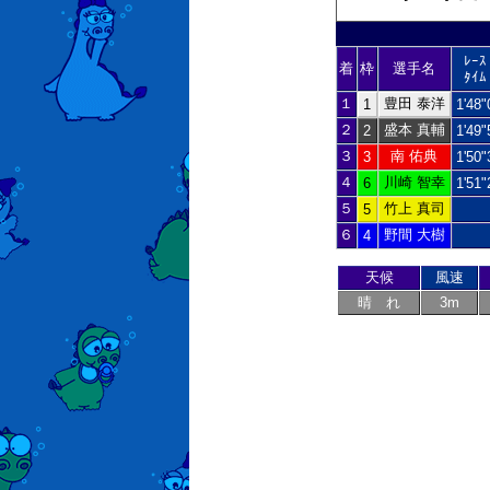
ﾚｰｽ
着
枠
選手名
ﾀｲﾑ
１
豊田 泰洋
1
1'48"
２
盛本 真輔
2
1'49"
３
南 佑典
3
1'50"
４
川崎 智幸
6
1'51"
５
竹上 真司
5
６
野間 大樹
4
天候
風速
晴 れ
3m