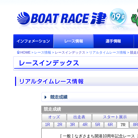
HOME
> レース情報 >
レースインデックス
> リアルタイムレース情報 >
競走
競走成績
オッズ
出走表
スタート展示
1R
2R
3R
4R
5R
6R
8R
7R
[ 一般 ] なぎさまち開港10周年記念レ