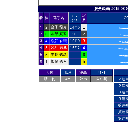
競走成績( 2015-03-02
ｽﾀ
ﾚｰｽ
着
枠
選手名
C
展
ﾀｲﾑ
１
金子 龍介
2
1'47"6
1
２
本部 真吾
6
1'50"1
2
３
魚谷 香織
4
1'51"9
3
４
浅見 宗孝
3
1'52"2
4
５
中野 秀彦
5
6
６
加藤 奈月
1
5
天候
風速
波高
ｽﾀｰﾄ
晴 れ
4m
2cm
向い風
２連
２連
３連
３連
拡連
拡連
拡連