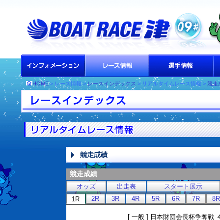
HOME
> レース情報 >
レースインデックス
> リアルタイムレース情報 >
競走
競走成績
オッズ
出走表
スタート展示
2R
3R
4R
5R
6R
7R
8R
1R
[ 一般 ] 日本財団会長杯争奪戦 ４