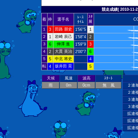
競走成績( 2010-11-22
ｽﾀ
ﾚｰｽ
着
枠
選手名
C
展
ﾀｲﾑ
１
田路 朋史
3
1'56"5
1
２
岩崎 辰己
1
1'58"4
2
３
伸澤 進
6
1'59"9
3
４
大貫 英治
2
2'00"7
6
５
中北 将史
5
4
転
坂井田 晃
4
5
天候
風速
波高
ｽﾀｰﾄ
雨
0m
0cm
無 風
２連
２連
３連
３連
拡連
拡連
拡連