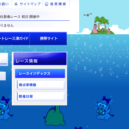
社新春レース 初日 開催中
りません