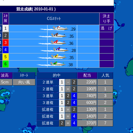
競走成績( 2010-01-01 )
ｽﾀ
決ま
CGｽﾘｯﾄ
展
り手
逃 げ
3
1
.29
4
2
.35
4
3
.36
0
4
.28
5
.35
6
.38
波高
ｽﾀｰﾄ
的中
配当
人気
5cm
向い風
２連単
1
-
2
220円
1
２連複
1
=
2
190円
1
３連単
1
2
4
740円
3
３連複
1
2
4
600円
2
拡連複
1
=
2
130円
1
拡連複
1
=
4
140円
2
拡連複
2
=
4
370円
7