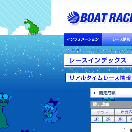
HOME
> レース情報 >
レースインデック
競走成績
オッズ
出走
1R
2R
3R
[ 