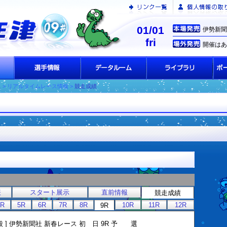
01/01
伊勢新聞
fri
開催はあ
ス
> リアルタイムレース情報 >
競走成績
表
スタート展示
直前情報
競走成績
4R
5R
6R
7R
8R
10R
11R
12R
9R
一般 ] 伊勢新聞社 新春レース 初 日 9R 予 選