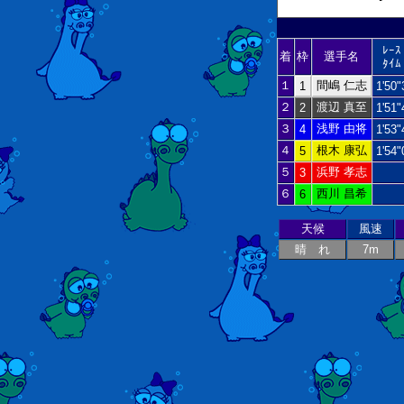
ﾚｰｽ
着
枠
選手名
ﾀｲﾑ
１
間嶋 仁志
1
1'50"
２
渡辺 真至
2
1'51"
３
浅野 由将
4
1'53"
４
根木 康弘
5
1'54"
５
浜野 孝志
3
６
西川 昌希
6
天候
風速
晴 れ
7m