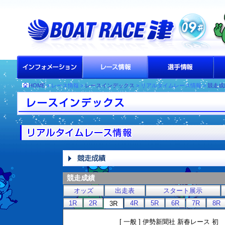
HOME
> レース情報 >
レースインデックス
> リアルタイムレース情報 >
競走成
競走成績
オッズ
出走表
スタート展示
1R
2R
4R
5R
6R
7R
8R
3R
[ 一般 ] 伊勢新聞社 新春レース 初