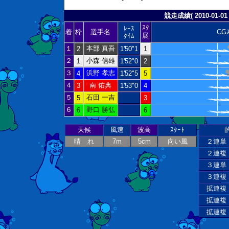
競走成績( 2010-01-01 
ｽﾀ
ﾚｰｽ
着
枠
選手名
CGｽ
展
ﾀｲﾑ
１
本部 真吾
2
1'50"1
1
２
小森 信雄
1
1'52"0
2
３
浜野 孝志
4
1'52"5
5
４
南 佑典
3
1'53"0
4
５
石田 一吉
5
3
６
野口 勝弘
6
6
天候
風速
波高
ｽﾀｰﾄ
晴 れ
7m
5cm
向い風
２連単
２連複
３連単
３連複
拡連複
拡連複
拡連複