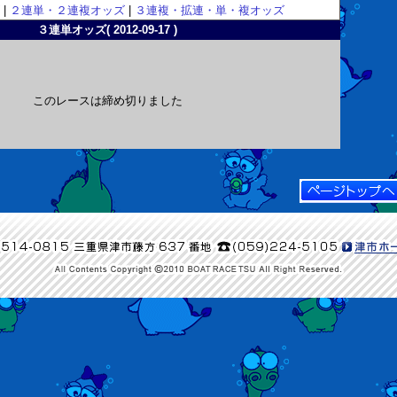
|
２連単・２連複オッズ
|
３連複・拡連・単・複オッズ
３連単オッズ( 2012-09-17 )
このレースは締め切りました