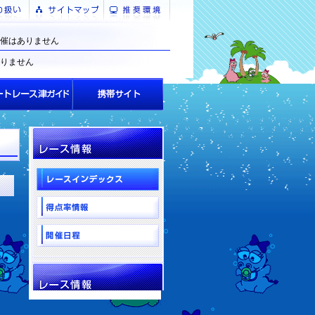
催はありません
りません