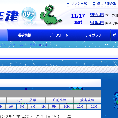
11/17
本日の開
sat
開催はあ
ス
> リアルタイムレース情報 >
オッズ
表
スタート展示
直前情報
競走成績
4R
5R
6R
7R
8R
9R
10R
11R
12R
] 津インクル１周年記念レース ３日目 1R 予 選