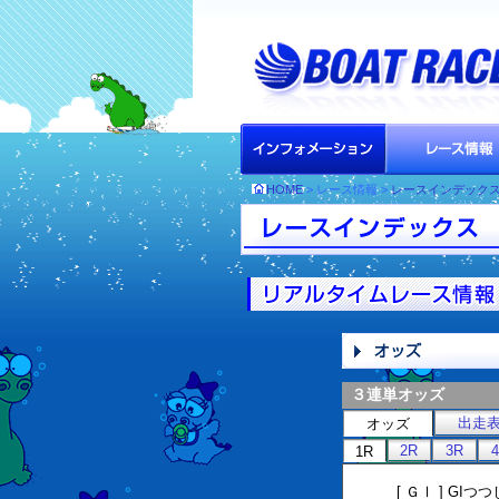
HOME
> レース情報 >
レースインデック
３連単オッズ
出走
オッズ
2R
3R
1R
[ ＧⅠ ] G