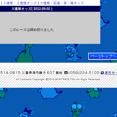
|
２連単・２連複オッズ
|
３連複・拡連・単・複オッズ
３連単オッズ( 2012-09-02 )
このレースは締め切りました