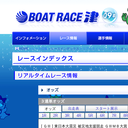
HOME
> レース情報 >
レースインデックス
> リアルタイムレース情報 >
オッ
３連単オッズ
出走表
スタート展示
オッズ
1R
2R
3R
4R
5R
6R
7R
8R
[ ＧⅢ ] 東日本大震災 被災地支援競走 ＧⅢＭＢ大賞