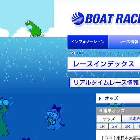
HOME
> レース情報 >
レースインデック
３連単オッズ
出走
オッズ
1R
2R
3R
[ ＧⅢ ] 東日本大