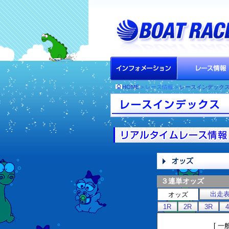
HOME
> レース情報 >
レースインデック
３連単オッズ
出走
オッズ
1R
2R
3R
[ 