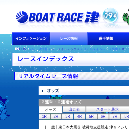
HOME
> レース情報 >
レースインデックス
> リアルタイムレース情報 >
オッ
２連単・２連複オッズ
出走表
スタート展示
オッズ
1R
2R
3R
4R
5R
6R
7R
8R
[ 一般 ] 東日本大震災 被災地支援競走 津ＧＰシリ