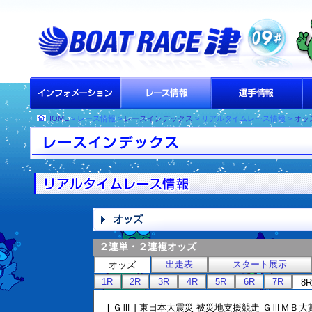
HOME
> レース情報 >
レースインデックス
> リアルタイムレース情報 >
オッ
２連単・２連複オッズ
出走表
スタート展示
オッズ
1R
2R
3R
4R
5R
6R
7R
8R
[ ＧⅢ ] 東日本大震災 被災地支援競走 ＧⅢＭＢ