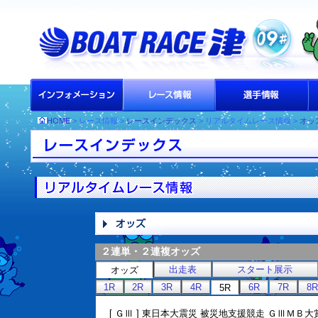
HOME
> レース情報 >
レースインデックス
> リアルタイムレース情報 >
オッ
２連単・２連複オッズ
出走表
スタート展示
オッズ
1R
2R
3R
4R
6R
7R
8R
5R
[ ＧⅢ ] 東日本大震災 被災地支援競走 ＧⅢＭＢ