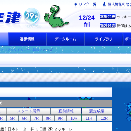
12/24
ツッキー
fri
開催はあ
ス
> リアルタイムレース情報 >
オッズ
ズ
表
スタート展示
直前情報
競走成績
4R
5R
6R
7R
8R
9R
10R
11R
12R
 一般 ] 日本トーター杯 ３日目 2R ２ッキーレー