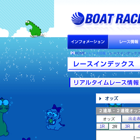
HOME
> レース情報 >
レースインデック
２連単・２連複オッ
出走
オッズ
1R
3R
2R
[