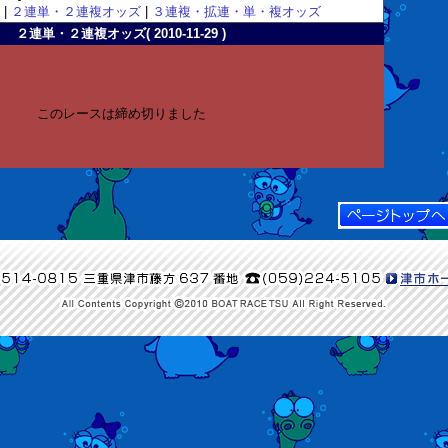
|
２連単・２連複オッズ
|
３連複・拡連・単・複オッズ
２連単・２連複オッズ( 2010-11-29 )
このレースは締め切りました