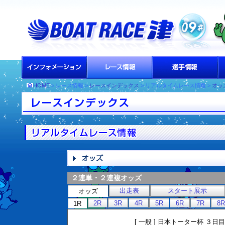
HOME
> レース情報 >
レースインデックス
> リアルタイムレース情報 >
オッ
２連単・２連複オッズ
出走表
スタート展示
オッズ
2R
3R
4R
5R
6R
7R
8R
1R
[ 一般 ] 日本トーター杯 ３日