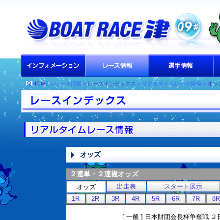
HOME
> レース情報 >
レースインデックス
> リアルタイムレース情報 >
オッ
２連単・２連複オッズ
出走表
スタート展示
オッズ
1R
2R
3R
4R
5R
6R
7R
8R
[ 一般 ] 日本財団会長杯争奪戦 