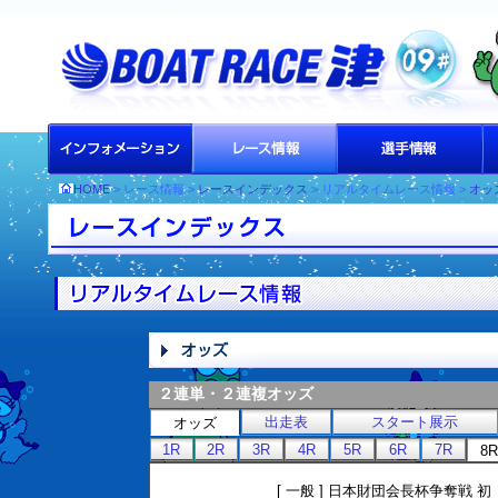
HOME
> レース情報 >
レースインデックス
> リアルタイムレース情報 >
オッ
２連単・２連複オッズ
出走表
スタート展示
オッズ
1R
2R
3R
4R
5R
6R
7R
8R
[ 一般 ] 日本財団会長杯争奪戦 