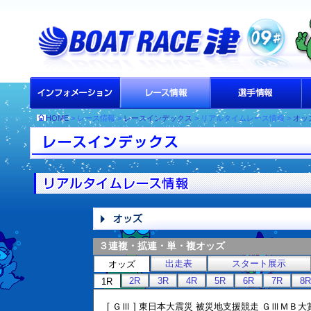
HOME
> レース情報 >
レースインデックス
> リアルタイムレース情報 >
オッ
３連複・拡連・単・複オッズ
出走表
スタート展示
オッズ
2R
3R
4R
5R
6R
7R
8R
1R
[ ＧⅢ ] 東日本大震災 被災地支援競走 ＧⅢＭＢ