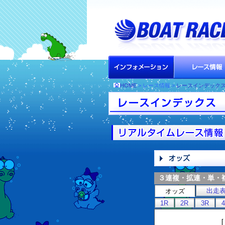
HOME
> レース情報 >
レースインデック
３連複・拡連・単・
出走
オッズ
1R
2R
3R