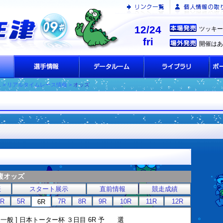
12/24
ツッキー
fri
開催はあ
ス
> リアルタイムレース情報 >
オッズ
複オッズ
表
スタート展示
直前情報
競走成績
4R
5R
7R
8R
9R
10R
11R
12R
6R
[ 一般 ] 日本トーター杯 ３日目 6R 予 選