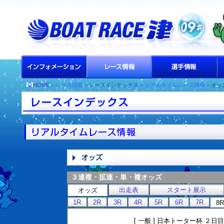
HOME
> レース情報 >
レースインデックス
> リアルタイムレース情報 >
オッ
３連複・拡連・単・複オッズ
出走表
スタート展示
オッズ
1R
2R
3R
4R
5R
6R
7R
8R
[ 一般 ] 日本トーター杯 ２日