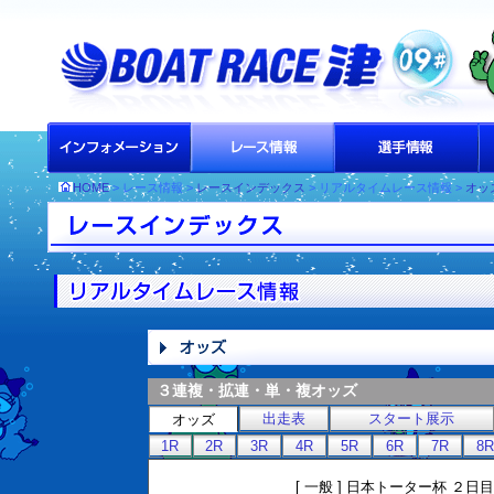
HOME
> レース情報 >
レースインデックス
> リアルタイムレース情報 >
オッ
３連複・拡連・単・複オッズ
出走表
スタート展示
オッズ
1R
2R
3R
4R
5R
6R
7R
8R
[ 一般 ] 日本トーター杯 ２日