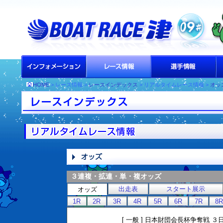
HOME
> レース情報 >
レースインデックス
> リアルタイムレース情報 >
オッ
３連複・拡連・単・複オッズ
出走表
スタート展示
オッズ
1R
2R
3R
4R
5R
6R
7R
8R
[ 一般 ] 日本財団会長杯争奪戦 ３