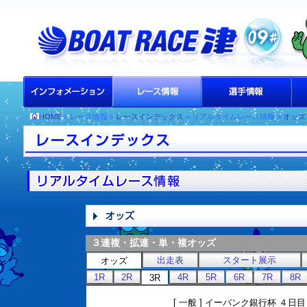
HOME
> レース情報 >
レースインデックス
> リアルタイムレース情報 >
オッズ
３連複・拡連・単・複オッズ
出走表
スタート展示
オッズ
1R
2R
4R
5R
6R
7R
8R
3R
[ 一般 ] イーバンク銀行杯 ４日