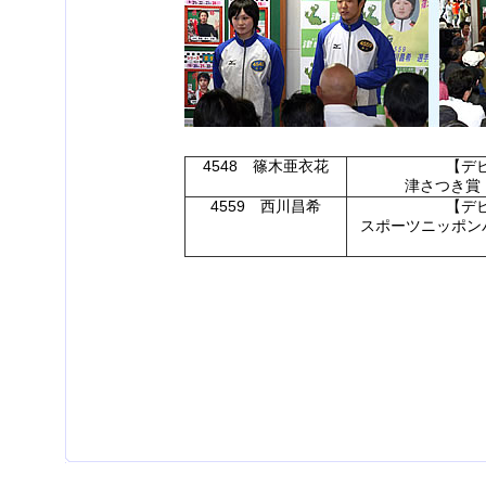
4548 篠木亜衣花
【デ
津さつき賞（
4559 西川昌希
【デ
スポーツニッポンパ