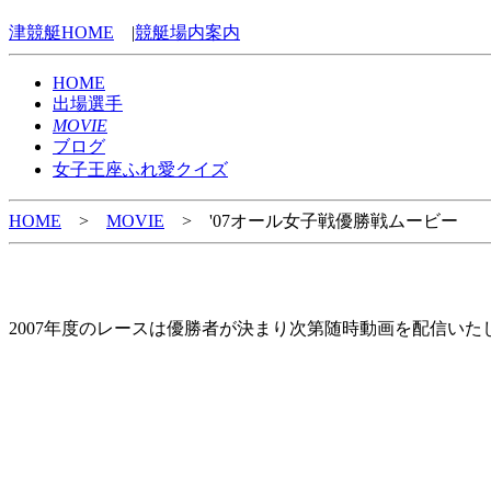
津競艇HOME
|
競艇場内案内
HOME
出場選手
MOVIE
ブログ
女子王座ふれ愛クイズ
HOME
>
MOVIE
> '07オール女子戦優勝戦ムービー
2007年度のレースは優勝者が決まり次第随時動画を配信いた