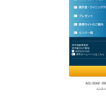
津市競艇事業部
津市藤方637番地
(059)224-5105
津市ホームページはこちら
鳥羽一郎挨拶
|
津
インター