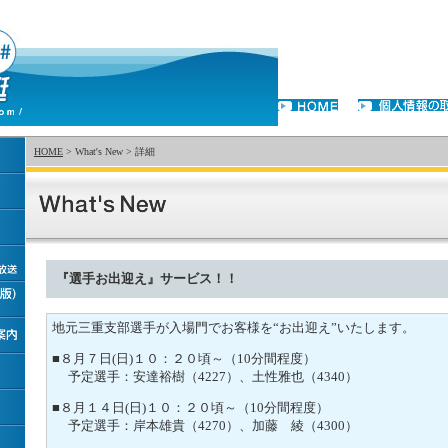
HOME
> What's New > 詳細
『選手お出迎え』サービス！！
地元三重支部選手が入場門でお客様を“お出迎え”いたします。
■８月７日(日)１０：２０頃～（10分間程度）
予定選手：安達裕樹（4227）、土性雅也（4340）
■８月１４日(日)１０：２０頃～（10分間程度）
予定選手：岸本雄貴（4270）、加藤 綾（4300）