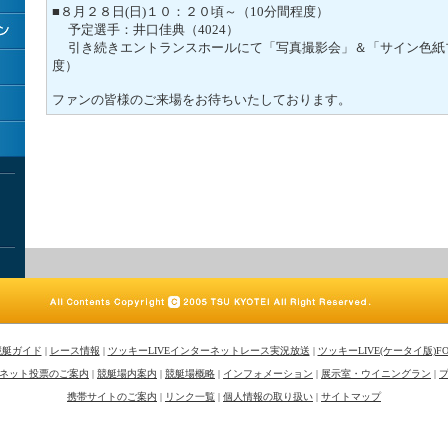
■８月２８日(日)１０：２０頃～（10分間程度）
予定選手：井口佳典（4024）
引き続きエントランスホールにて「写真撮影会」＆「サイン色紙プ
度）
ファンの皆様のご来場をお待ちいたしております。
競艇ガイド
|
レース情報
|
ツッキーLIVEインターネットレース実況放送
|
ツッキーLIVE(ケータイ版)
ネット投票のご案内
|
競艇場内案内
|
競艇場概略
|
インフォメーション
|
展示室・ウイニングラン
|
携帯サイトのご案内
|
リンク一覧
|
個人情報の取り扱い
|
サイトマップ