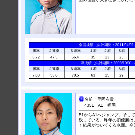
全国成績（集計期間：2011/04/01～2
勝率
２連率
３連率
１着
２着
３着
6.72
47.5
66.4
35
23
23
津成績（集計期間：2008/10/01～2
勝率
２連率
３連率
１着
２着
３着
7.08
53.0
70.5
63
25
29
名前 里岡右貴
4351 A1 福岡
B1からA1へジャンプ。そし
残している。昨年の初優勝は
く結果がついてくる水面。今