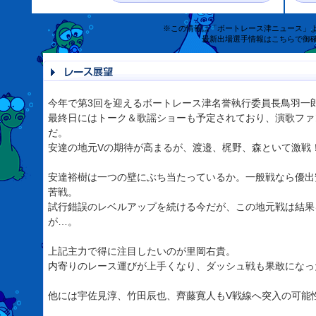
※この情報は「ボートレース津ニュース」
最新出場選手情報はこちらで御
今年で第3回を迎えるボートレース津名誉執行委員長鳥羽一
最終日にはトーク＆歌謡ショーも予定されており、演歌ファ
だ。
安達の地元Vの期待が高まるが、渡邉、梶野、森といて激戦
安達裕樹は一つの壁にぶち当たっているか。一般戦なら優出
苦戦。
試行錯誤のレベルアップを続ける今だが、この地元戦は結果
が…。
上記主力で得に注目したいのが里岡右貴。
内寄りのレース運びが上手くなり、ダッシュ戦も果敢になっ
他には宇佐見淳、竹田辰也、齊藤寛人もV戦線へ突入の可能