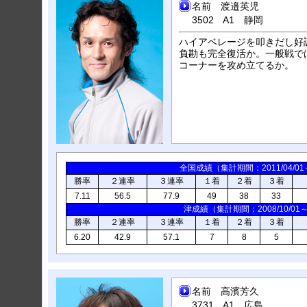
名前 渡邉英児
3502 A1 静岡
ハイアベレージを叩きだし好
負勘も完全復活か。一般戦で
コーナーを攻め立てるか。
全国成績（集計期間：2011/04/01～2
勝率
２連率
３連率
１着
２着
３着
7.11
56.5
77.9
49
38
33
津成績（集計期間：2008/10/01～2
勝率
２連率
３連率
１着
２着
３着
6.20
42.9
57.1
7
8
5
名前 高濱芳久
3731 A1 広島