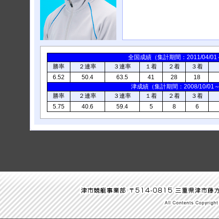
全国成績（集計期間：2011/04/01～2
勝率
２連率
３連率
１着
２着
３着
6.52
50.4
63.5
41
28
18
津成績（集計期間：2008/10/01～2
勝率
２連率
３連率
１着
２着
３着
5.75
40.6
59.4
5
8
6