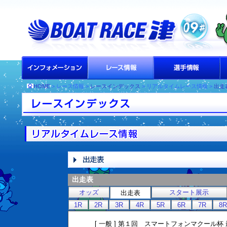
HOME
> レース情報 >
レースインデックス
> リアルタイムレース情報 >
出走
出走表
オッズ
スタート展示
出走表
1R
2R
3R
4R
5R
6R
7R
8R
[ 一般 ] 第１回 スマートフォンマクール杯