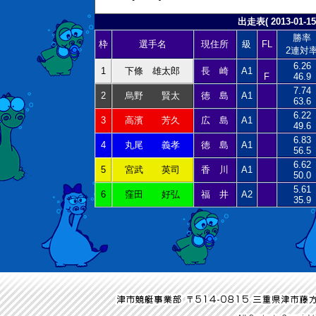
出走表( 2013-01-15
勝率
枠
選手名
現住所
級
FL
2連対
6.26
1
下條 雄太郎
長 崎
A1
F
46.9
7.74
2
烏野 賢太
徳 島
A1
63.6
6.22
3
高濱 芳久
広 島
A1
49.6
6.83
4
丸尾 義孝
徳 島
A1
56.5
6.62
5
宮武 英司
香 川
A1
50.0
5.61
6
窪田 好弘
福 井
A2
35.9