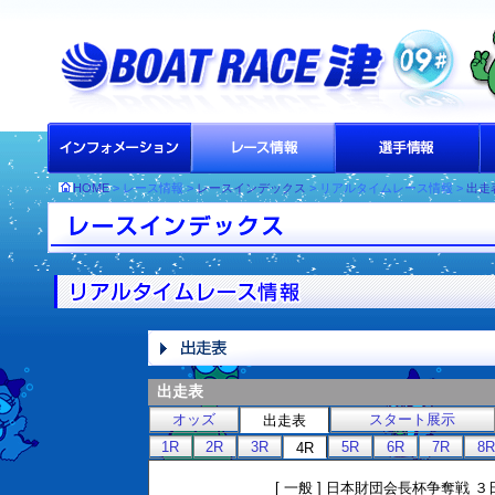
HOME
> レース情報 >
レースインデックス
> リアルタイムレース情報 >
出走
出走表
オッズ
スタート展示
出走表
1R
2R
3R
5R
6R
7R
8R
4R
[ 一般 ] 日本財団会長杯争奪戦 