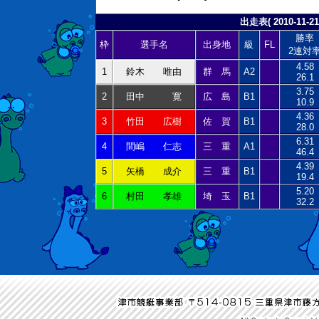
出走表( 2010-11-21
勝率
枠
選手名
出身地
級
FL
2連対
4.58
1
鈴木 唯由
群 馬
A2
26.1
3.75
2
田中 寛
広 島
B1
10.9
4.36
3
竹田 広樹
佐 賀
B1
28.0
6.31
4
間嶋 仁志
三 重
A1
46.4
4.39
5
矢橋 成介
三 重
B1
19.4
5.20
6
村田 孝雄
埼 玉
B1
32.2