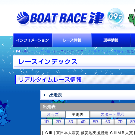
HOME
> レース情報 >
レースインデックス
> リアルタイムレース情報 >
出走
出走表
オッズ
スタート展示
出走表
1R
2R
3R
4R
5R
6R
7R
8R
[ ＧⅢ ] 東日本大震災 被災地支援競走 ＧⅢＭＢ大賞