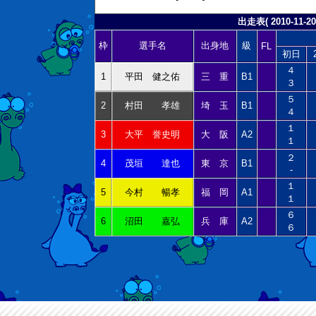
出走表( 2010-11-20
枠
選手名
出身地
級
FL
初日
４
1
平田 健之佑
三 重
B1
３
５
2
村田 孝雄
埼 玉
B1
４
１
3
大平 誉史明
大 阪
A2
１
２
4
茂垣 達也
東 京
B1
-
１
5
今村 暢孝
福 岡
A1
１
６
6
沼田 嘉弘
兵 庫
A2
６