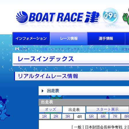
HOME
> レース情報 >
レースインデックス
> リアルタイムレース情報 >
出走
出走表
オッズ
スタート展示
出走表
1R
2R
3R
5R
6R
7R
8R
4R
[ 一般 ] 日本財団会長杯争奪戦 