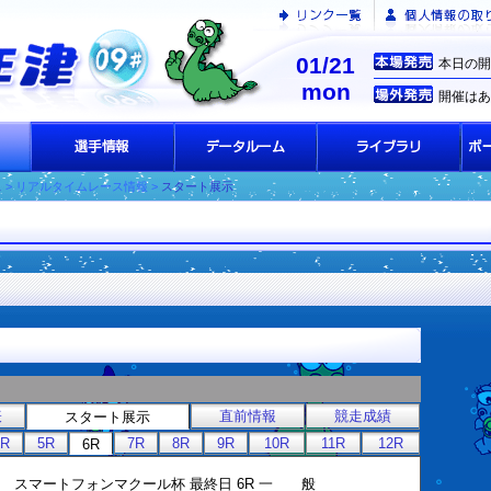
01/21
本日の開
mon
開催はあ
ス
> リアルタイムレース情報 >
スタート展示
表
直前情報
競走成績
スタート展示
4R
5R
7R
8R
9R
10R
11R
12R
6R
第１回 スマートフォンマクール杯 最終日 6R 一 般