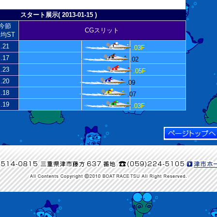
スタート展示( 2013-01-15 )
今節
CGスリット
均ST
.21
.03F
.17
.02
.23
.05F
.20
.09
.18
.07
.19
.03F