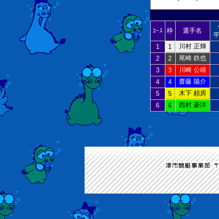
ｺｰｽ
枠
選手名
平
川村 正輝
1
1
尾崎 鉄也
2
2
川崎 公靖
3
3
齋藤 陽介
4
4
木下 頼房
5
5
西村 豪洋
6
6