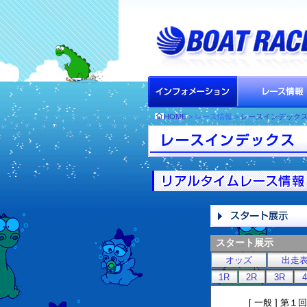
HOME
> レース情報 >
レースインデック
スタート展示
オッズ
出走
1R
2R
3R
[ 一般 ] 